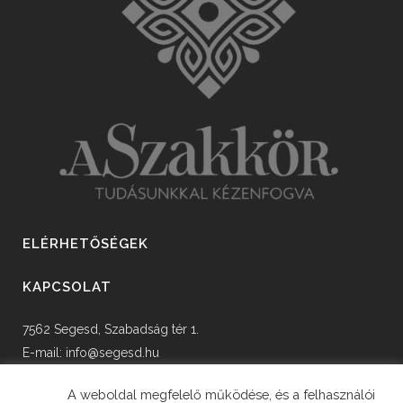
ELÉRHETŐSÉGEK
KAPCSOLAT
7562 Segesd, Szabadság tér 1.
E-mail:
info@segesd.hu
Tel: +36 82 598 002
A weboldal megfelelő működése, és a felhasználói