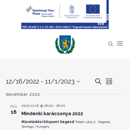
ESEMÉ
12/16/2022
 - 
11/1/2023
ESEMÉNY
Keresett
List
kifejezés
NÉZET
KERESÉS
Dátum
NAVIGÁ
december 2022
kiválasztása.
ÉS
2022.12.16. @ 16:00
-
18:00
PÉN
NÉZET
16
Mindenki karácsonya 2022
VÁLASZT
Művelődési Központ Segesd
Teleki utca 2., Segesd,
Somogy, Hungary