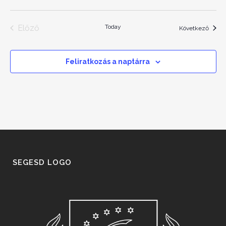
Előző
Today
Esem
Következő
Események
Feliratkozás a naptárra
SEGESD LOGO