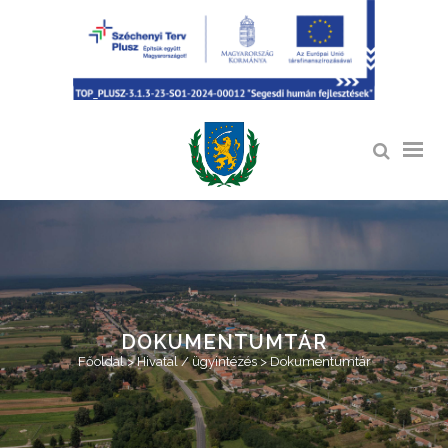
DOKUMENTUMTÁR
Főoldal
>
Hivatal / ügyintézés
>
Dokumentumtár