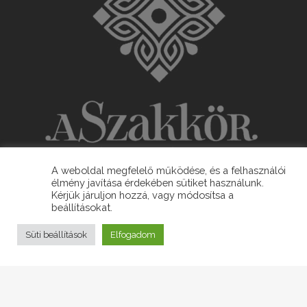
A weboldal megfelelő működése, és a felhasználói
élmény javítása érdekében sütiket használunk.
ELÉRHETŐSÉGEK
Kérjük járuljon hozzá, vagy módosítsa a
beállításokat.
KAPCSOLAT
Süti beállítások
Elfogadom
7562 Segesd, Szabadság tér 1.
E-mail:
info@segesd.hu
Tel: +36 82 598 002