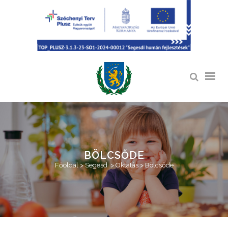
BÖLCSŐDE
Főoldal
>
Segesd
>
Oktatás
>
Bölcsőde