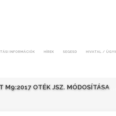
TÁSI INFORMÁCIÓK
HÍREK
SEGESD
HIVATAL / ÜGY
T M9:2017 OTÉK JSZ. MÓDOSÍTÁSA
Főoldal
>