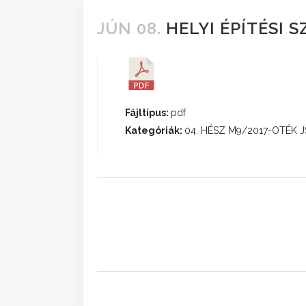
JÚN 08.
HELYI ÉPÍTÉSI 
Fájltípus:
pdf
Kategóriák:
04. HÉSZ M9/2017-OTÉK J