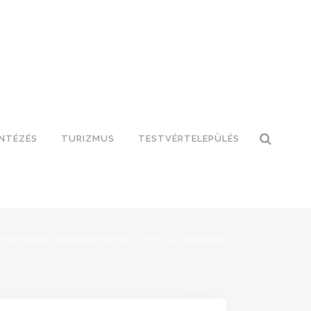
INTÉZÉS
TURIZMUS
TESTVÉRTELEPÜLÉS
Helyi Építési Szabályzat M9:2017 OTÉK JSZ. Módosítása