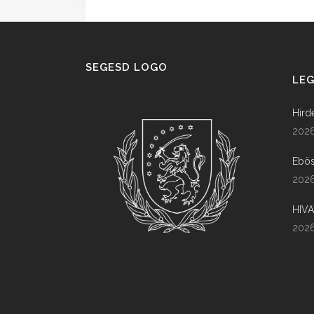
SEGESD LOGO
LEG
Hird
2026
Ebös
2026
HIV
2026