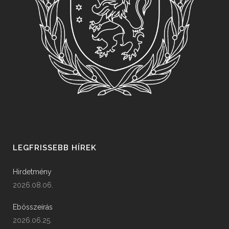
LEGFRISSEBB HÍREK
Hirdetmény
2026.08.06.
Ebösszeírás
2026.06.25.