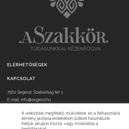
ELÉRHETŐSÉGEK
KAPCSOLAT
7562 Segesd, Szabadság tér 1.
E-mail:
info@segesd.hu
Tel: +36 82 598 002
A weboldal megfelelő működése, és a felhasználói
élmény javítása érdekében sütiket használunk.
Kérjük járuljon hozzá, vagy módosítsa a
beállításokat.