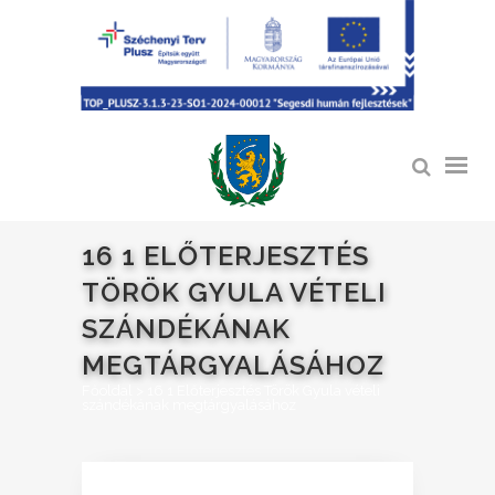
16 1 ELŐTERJESZTÉS
TÖRÖK GYULA VÉTELI
SZÁNDÉKÁNAK
MEGTÁRGYALÁSÁHOZ
Főoldal
>
16 1 Előterjesztés Török Gyula vételi
szándékának megtárgyalásához