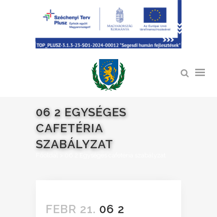
06 2 EGYSÉGES
CAFETÉRIA
SZABÁLYZAT
Főoldal
>
06 2 Egységes cafetéria szabályzat
FEBR 21.
06 2