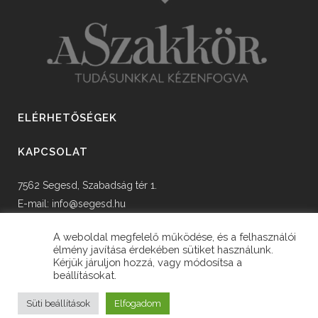
ELÉRHETŐSÉGEK
KAPCSOLAT
7562 Segesd, Szabadság tér 1.
E-mail:
info@segesd.hu
Tel: +36 82 598 002
A weboldal megfelelő működése, és a felhasználói
élmény javítása érdekében sütiket használunk.
Kérjük járuljon hozzá, vagy módosítsa a
beállításokat.
© Copyright Segesd Község Önkormányzata
Süti beállítások
Elfogadom