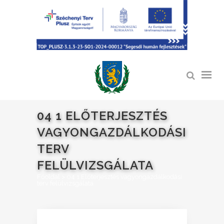
04 1 ELŐTERJESZTÉS
VAGYONGAZDÁLKODÁSI
TERV
FELÜLVIZSGÁLATA
Főoldal
>
04 1 Előterjesztés vagyongazdálkodási
terv felülvizsgálata