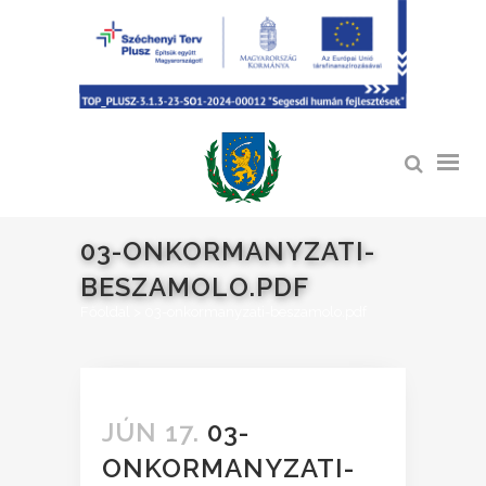
03-ONKORMANYZATI-
BESZAMOLO.PDF
Főoldal
>
03-onkormanyzati-beszamolo.pdf
JÚN 17.
03-
ONKORMANYZATI-