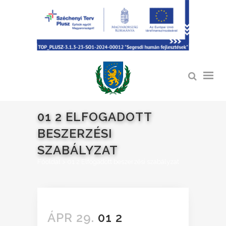
01 2 ELFOGADOTT
BESZERZÉSI
SZABÁLYZAT
Főoldal
>
01 2 Elfogadott beszerzési szabályzat
ÁPR 29.
01 2