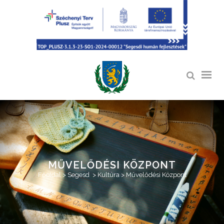
MŰVELŐDÉSI KÖZPONT
Főoldal
>
Segesd
>
Kultúra
>
Művelődési Központ