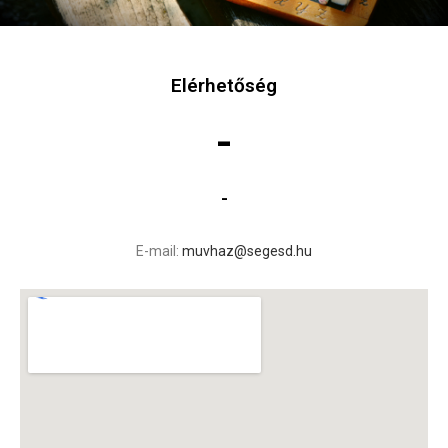
Elérhetőség
-
-
E-mail:
muvhaz@segesd.hu