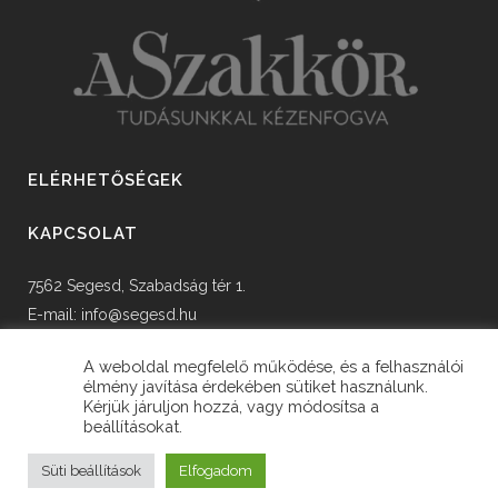
ELÉRHETŐSÉGEK
KAPCSOLAT
7562 Segesd, Szabadság tér 1.
E-mail:
info@segesd.hu
Tel: +36 82 598 002
A weboldal megfelelő működése, és a felhasználói
élmény javítása érdekében sütiket használunk.
Kérjük járuljon hozzá, vagy módosítsa a
beállításokat.
© Copyright Segesd Község Önkormányzata
Süti beállítások
Elfogadom