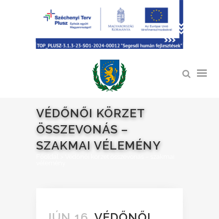
VÉDŐNŐI KÖRZET
ÖSSZEVONÁS –
SZAKMAI VÉLEMÉNY
Főoldal
>
Védőnői körzet összevonás – szakmai
vélemény
JÚN 16.
VÉDŐNŐI