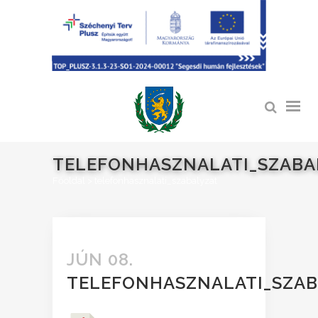
TELEFONHASZNALATI_SZABA
Főoldal
>
telefonhasznalati_szabalyzat
JÚN 08.
TELEFONHASZNALATI_SZAB