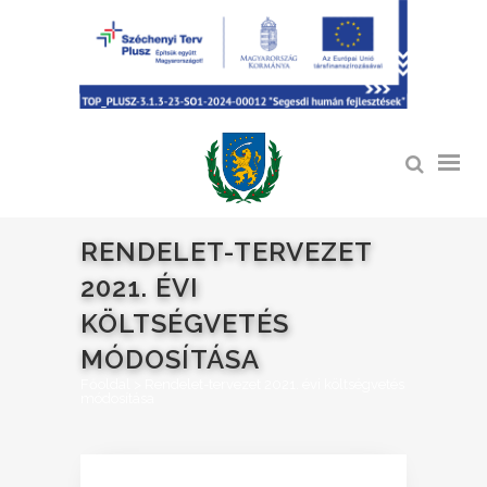
RENDELET-TERVEZET
2021. ÉVI
KÖLTSÉGVETÉS
MÓDOSÍTÁSA
Főoldal
>
Rendelet-tervezet 2021. évi költségvetés
módosítása