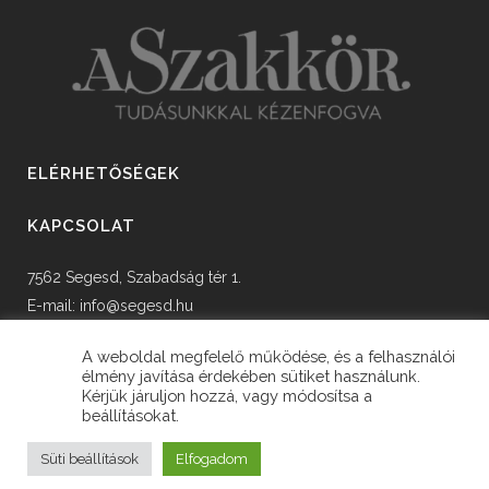
ELÉRHETŐSÉGEK
KAPCSOLAT
7562 Segesd, Szabadság tér 1.
E-mail:
info@segesd.hu
Tel: +36 82 598 002
A weboldal megfelelő működése, és a felhasználói
élmény javítása érdekében sütiket használunk.
Kérjük járuljon hozzá, vagy módosítsa a
beállításokat.
© Copyright Segesd Község Önkormányzata
Süti beállítások
Elfogadom