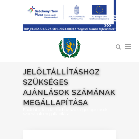
JELÖLTÁLLÍTÁSHOZ
SZÜKSÉGES
AJÁNLÁSOK SZÁMÁNAK
MEGÁLLAPÍTÁSA
Főoldal
>
Jelöltállításhoz szükséges ajánlások
számának megállapítása