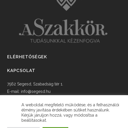
ELÉRHETŐSÉGEK
KAPCSOLAT
7562 Segesd, Szabadság tér 1.
E-mail:
info@segesd.hu
Tel: +36 82 598 002
A weboldal megfelelő működése, és a felhasználói
élmény javítása érdekében sütiket használunk.
Kérjük járuljon hozzá, vagy módosítsa a
beállításokat.