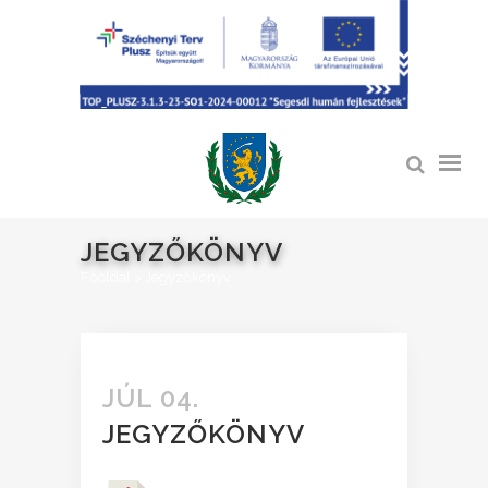
JEGYZŐKÖNYV
Főoldal
>
Jegyzőkönyv
JÚL 04.
JEGYZŐKÖNYV