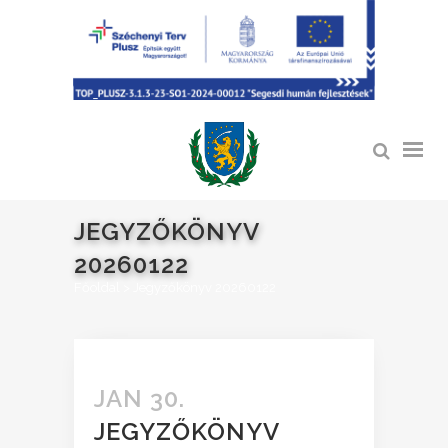
JEGYZŐKÖNYV
20260122
Főoldal
>
Jegyzőkönyv 20260122
JAN 30.
JEGYZŐKÖNYV