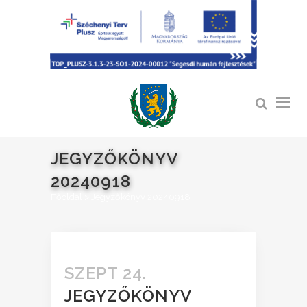
JEGYZŐKÖNYV
20240918
Főoldal
>
Jegyzőkönyv 20240918
SZEPT 24.
JEGYZŐKÖNYV