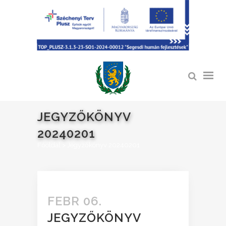
JEGYZŐKÖNYV
20240201
Főoldal
>
Jegyzőkönyv 20240201
FEBR 06.
JEGYZŐKÖNYV