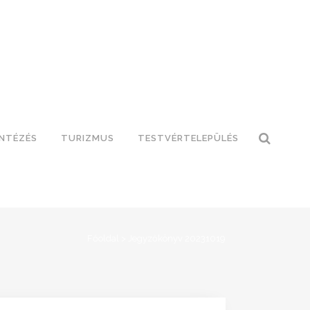
INTÉZÉS
TURIZMUS
TESTVÉRTELEPÜLÉS
Főoldal
>
Jegyzőkönyv 20231019