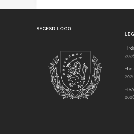
SEGESD LOGO
LEG
Hird
2026
Ebös
2026
HIV
2026