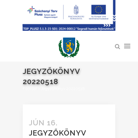
JEGYZŐKÖNYV
20220518
Főoldal
>
Jegyzőkönyv 20220518
JÚN 16.
JEGYZŐKÖNYV