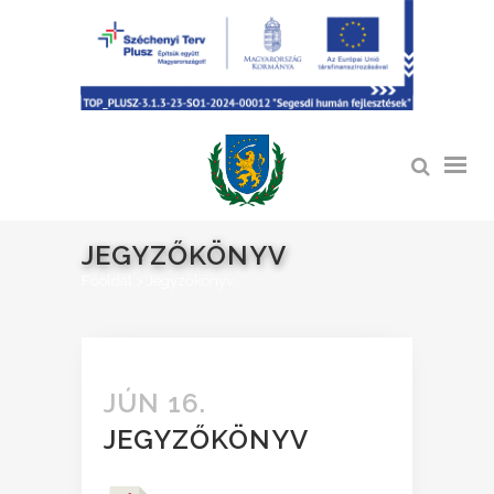
JEGYZŐKÖNYV
Főoldal
>
Jegyzőkönyv
JÚN 16.
JEGYZŐKÖNYV