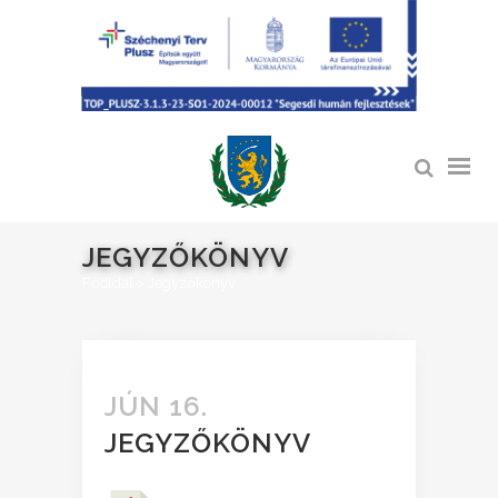
JEGYZŐKÖNYV
Főoldal
>
Jegyzőkönyv
JÚN 16.
JEGYZŐKÖNYV