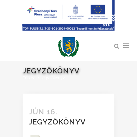
JEGYZŐKÖNYV
Főoldal
>
Jegyzőkönyv
JÚN 16.
JEGYZŐKÖNYV