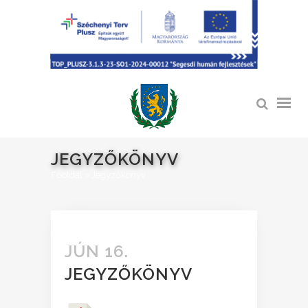
JEGYZŐKÖNYV
Főoldal
>
Jegyzőkönyv
JÚN 16.
JEGYZŐKÖNYV