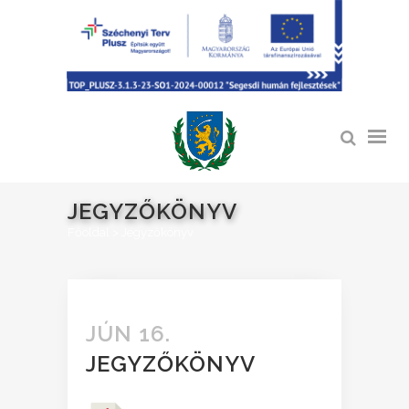
JEGYZŐKÖNYV
Főoldal
>
Jegyzőkönyv
JÚN 16.
JEGYZŐKÖNYV