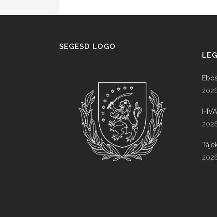
SEGESD LOGO
LEG
Ebös
2026
HIV
2026
Tájé
2026