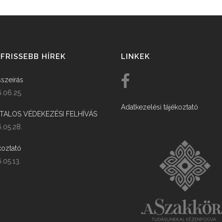
FRISSEBB HÍREK
LINKEK
szeírás
.06.25.
Adatkezelési tájékoztató
ATALOS VÉDEKEZÉSI FELHÍVÁS
.05.28.
koztató
.05.13.