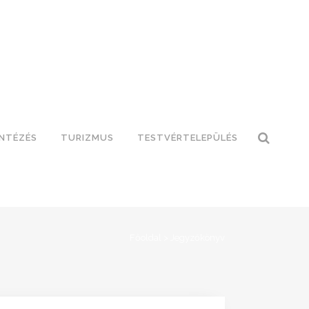
INTÉZÉS
TURIZMUS
TESTVÉRTELEPÜLÉS
Főoldal
>
Jegyzőkönyv