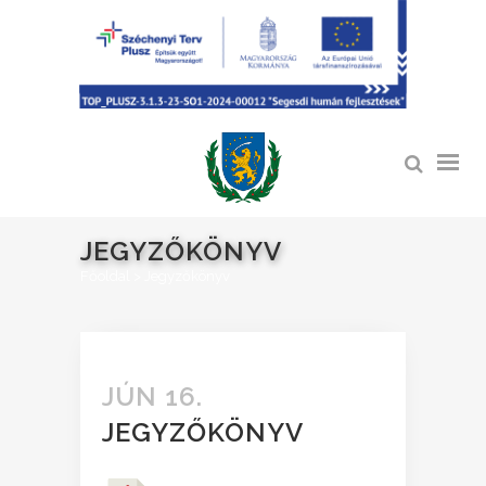
JEGYZŐKÖNYV
Főoldal
>
Jegyzőkönyv
JÚN 16.
JEGYZŐKÖNYV