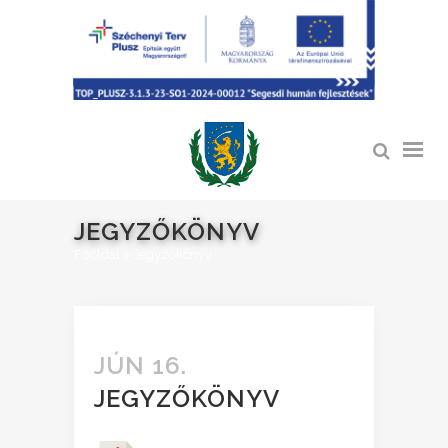
JEGYZŐKÖNYV
Főoldal
>
Jegyzőkönyv
JÚN 16.
JEGYZŐKÖNYV