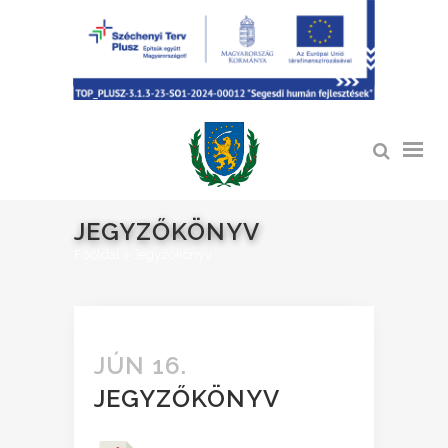
JEGYZŐKÖNYV
Főoldal
>
Jegyzőkönyv
JÚN 16.
JEGYZŐKÖNYV