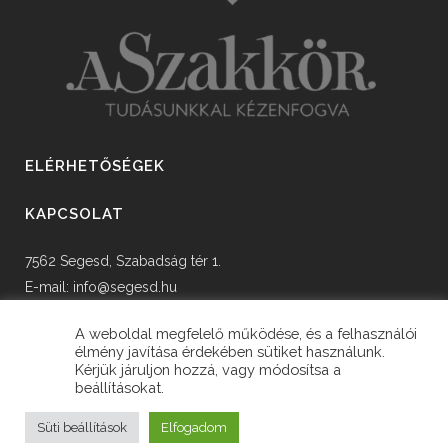
ELÉRHETŐSÉGEK
KAPCSOLAT
7562 Segesd, Szabadság tér 1.
E-mail:
info@segesd.hu
Tel: +36 82 598 002
A weboldal megfelelő működése, és a felhasználói
élmény javítása érdekében sütiket használunk.
Kérjük járuljon hozzá, vagy módosítsa a
beállításokat.
© Copyright Segesd Község Önkormányzata
Süti beállítások
Elfogadom