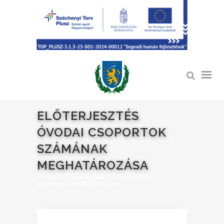
ELŐTERJESZTÉS
ÓVODAI CSOPORTOK
SZÁMÁNAK
MEGHATÁROZÁSA
Főoldal
>
Előterjesztés óvodai csoportok
számának meghatározása