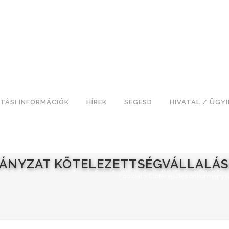
TÁSI INFORMÁCIÓK
HÍREK
SEGESD
HIVATAL / ÜGY
ÁNYZAT KÖTELEZETTSÉGVÁLLALÁS
Főoldal
>
Előterjesztés önkormányza