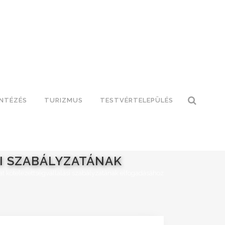
INTÉZÉS
TURIZMUS
TESTVÉRTELEPÜLÉS
I SZABÁLYZATÁNAK
t kötelezettségvállalási szabályzatának elfogadásához