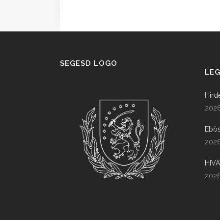
SEGESD LOGO
LEG
Hird
2026
Ebös
2026
HIV
2026