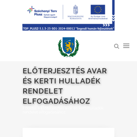
ELŐTERJESZTÉS AVAR
ÉS KERTI HULLADÉK
RENDELET
ELFOGADÁSÁHOZ
Főoldal
>
Előterjesztés avar és kerti hulladék
rendelet elfogadásához