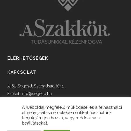
ELÉRHETŐSÉGEK
KAPCSOLAT
7562 Segesd, Szabadság tér 1.
E-mail:
info@segesd.hu
Tel: +36 82 598 002
A weboldal megfelelő működése, és a felhasználói
élmény javítása érdekében sütiket használunk.
Kérjük járuljon hozzá, vagy módosítsa a
beállításokat.