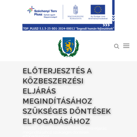
ELŐTERJESZTÉS A
KÖZBESZERZÉSI
ELJÁRÁS
MEGINDÍTÁSÁHOZ
SZÜKSÉGES DÖNTÉSEK
ELFOGADÁSÁHOZ
Főoldal
>
Előterjesztés a közbeszerzési eljárás
megindításához szükséges döntések
elfogadásához