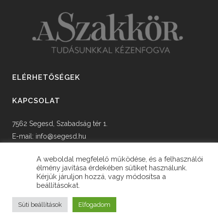
ELÉRHETŐSÉGEK
KAPCSOLAT
7562 Segesd, Szabadság tér 1.
E-mail:
info@segesd.hu
Tel: +36 82 598 002
A weboldal megfelelő működése, és a felhasználói
élmény javítása érdekében sütiket használunk.
Kérjük járuljon hozzá, vagy módosítsa a
beállításokat.
© Copyright Segesd Község Önkormányzata
Süti beállítások
Elfogadom