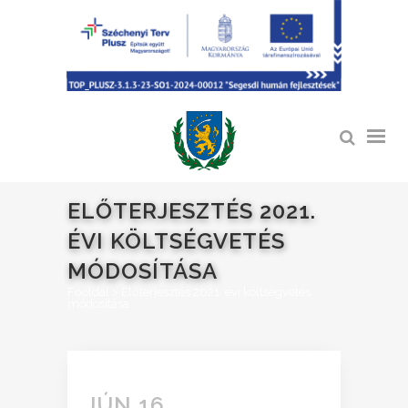
ELŐTERJESZTÉS 2021.
ÉVI KÖLTSÉGVETÉS
MÓDOSÍTÁSA
Főoldal
>
Előterjesztés 2021. évi költségvetés
módosítása
JÚN 16.