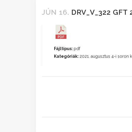
JÚN 16.
DRV_V_322 GFT 2
Fájltípus:
pdf
Kategóriák:
2021. augusztus 4-i soron kí