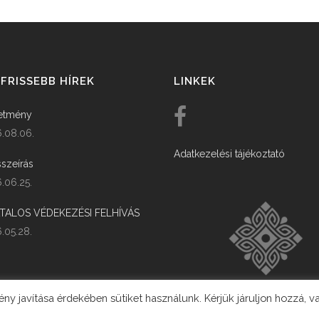
FRISSEBB HÍREK
LINKEK
etmény
.08.06.
Adatkezelési tájékoztató
szeírás
.06.25.
ATALOS VÉDEKEZÉSI FELHÍVÁS
.05.28.
y javítása érdekében sütiket használunk. Kérjük járuljon hozzá, v