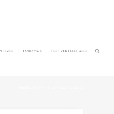
INTÉZÉS
TURIZMUS
TESTVÉRTELEPÜLÉS
Főoldal
>
DRV_V_322 GFT 2022-2036. évi