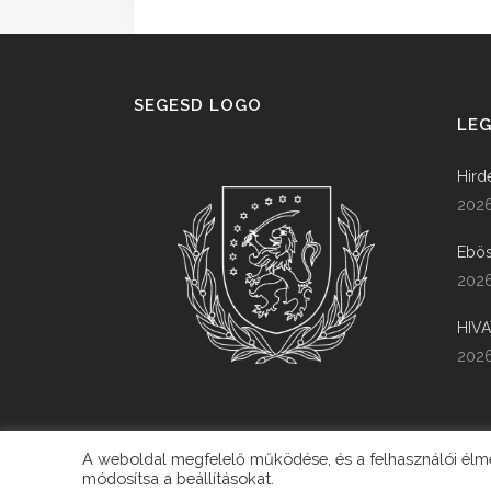
SEGESD LOGO
LEG
Hird
2026
Ebös
2026
HIV
2026
A weboldal megfelelő működése, és a felhasználói élmén
módosítsa a beállításokat.