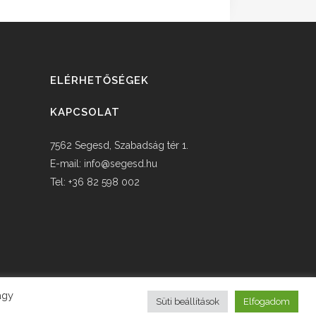
ELÉRHETŐSÉGEK
KAPCSOLAT
7562 Segesd, Szabadság tér 1.
E-mail:
info@segesd.hu
Tel: +36 82 598 002
agy
Süti beállítások
Elfogadom