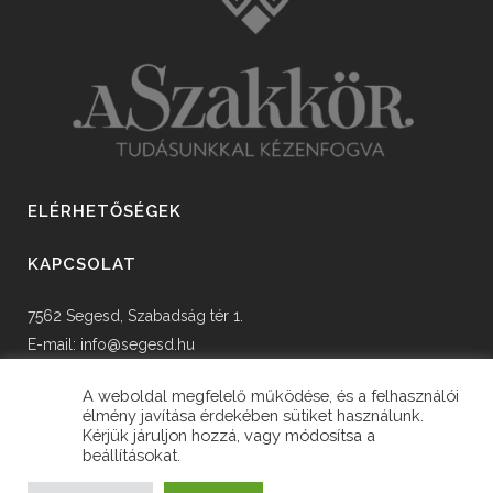
ELÉRHETŐSÉGEK
KAPCSOLAT
7562 Segesd, Szabadság tér 1.
E-mail:
info@segesd.hu
Tel: +36 82 598 002
A weboldal megfelelő működése, és a felhasználói
élmény javítása érdekében sütiket használunk.
Kérjük járuljon hozzá, vagy módosítsa a
beállításokat.
© Copyright Segesd Község Önkormányzata