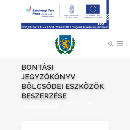
BONTÁSI
JEGYZŐKÖNYV
BÖLCSŐDEI ESZKÖZÖK
BESZERZÉSE
Főoldal
>
Bontási jegyzőkönyv bölcsődei
eszközök beszerzése