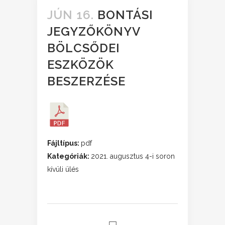
JÚN 16.
BONTÁSI
JEGYZŐKÖNYV
BÖLCSŐDEI
ESZKÖZÖK
BESZERZÉSE
Fájltípus:
pdf
Kategóriák:
2021. augusztus 4-i soron
kívüli ülés