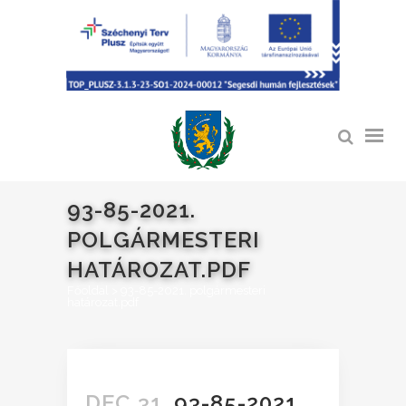
93-85-2021.
POLGÁRMESTERI
HATÁROZAT.PDF
Főoldal
>
93-85-2021. polgármesteri
határozat.pdf
DEC 31.
93-85-2021.