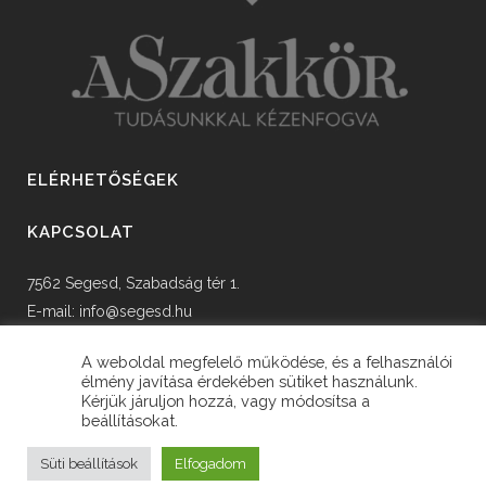
ELÉRHETŐSÉGEK
KAPCSOLAT
7562 Segesd, Szabadság tér 1.
E-mail:
info@segesd.hu
Tel: +36 82 598 002
A weboldal megfelelő működése, és a felhasználói
élmény javítása érdekében sütiket használunk.
Kérjük járuljon hozzá, vagy módosítsa a
beállításokat.
© Copyright Segesd Község Önkormányzata
Süti beállítások
Elfogadom