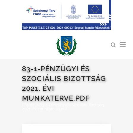
83-1-PÉNZÜGYI ÉS
SZOCIÁLIS BIZOTTSÁG
2021. ÉVI
MUNKATERVE.PDF
Főoldal
>
83-1-Pénzügyi és Szociális Bizottság
2021. évi munkaterve.pdf