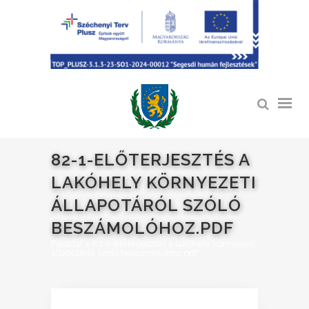
82-1-ELŐTERJESZTÉS A
LAKÓHELY KÖRNYEZETI
ÁLLAPOTÁRÓL SZÓLÓ
BESZÁMOLÓHOZ.PDF
Főoldal
>
82-1-Előterjesztés a lakóhely környezeti
állapotáról szóló beszámolóhoz.pdf