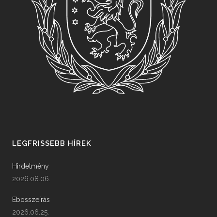
LEGFRISSEBB HÍREK
Hirdetmény
2026.08.06.
Ebösszeírás
2026.06.25.