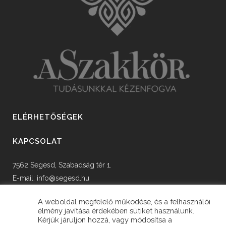
ELÉRHETŐSÉGEK
KAPCSOLAT
7562 Segesd, Szabadság tér 1.
E-mail:
info@segesd.hu
Tel: +36 82 598 002
A weboldal megfelelő működése, és a felhasználói
élmény javítása érdekében sütiket használunk.
Kérjük járuljon hozzá, vagy módosítsa a