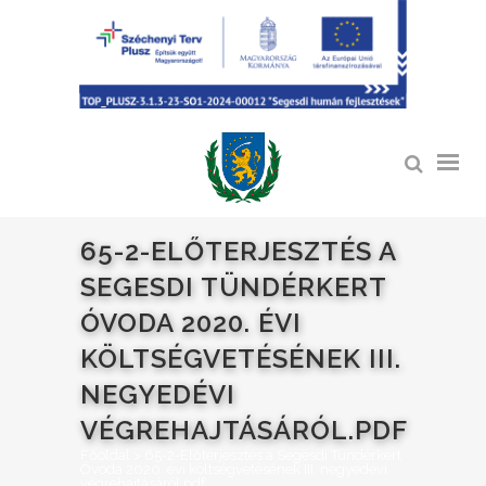
65-2-ELŐTERJESZTÉS A
SEGESDI TÜNDÉRKERT
ÓVODA 2020. ÉVI
KÖLTSÉGVETÉSÉNEK III.
NEGYEDÉVI
VÉGREHAJTÁSÁRÓL.PDF
Főoldal
>
65-2-Előterjesztés a Segesdi Tündérkert
Óvoda 2020. évi költségvetésének III. negyedévi
végrehajtásáról.pdf