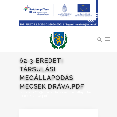
62-3-EREDETI
TÁRSULÁSI
MEGÁLLAPODÁS
MECSEK DRÁVA.PDF
Főoldal
>
62-3-Eredeti társulási megállapodás
Mecsek Dráva.pdf