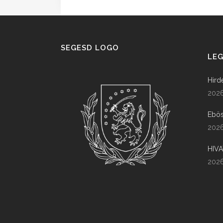
SEGESD LOGO
LEG
Hird
2026
Ebös
2026
HIV
2026