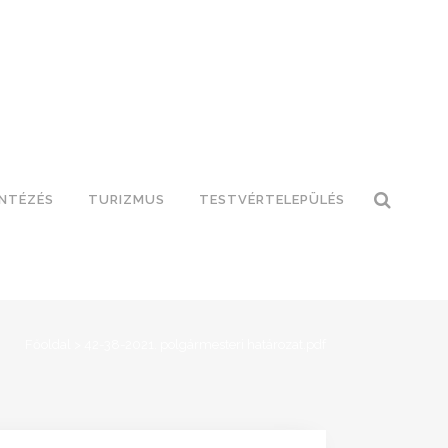
INTÉZÉS
TURIZMUS
TESTVÉRTELEPÜLÉS
Főoldal
>
42-38-2021. polgármesteri határozat.pdf