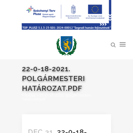
22-0-18-2021.
POLGÁRMESTERI
HATÁROZAT.PDF
Főoldal
>
22-0-18-2021. polgármesteri
határozat.pdf
DEC 31.
22-0-18-