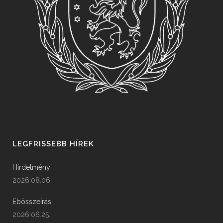
LEGFRISSEBB HÍREK
Hirdetmény
2026.08.06.
Ebösszeírás
2026.06.25.