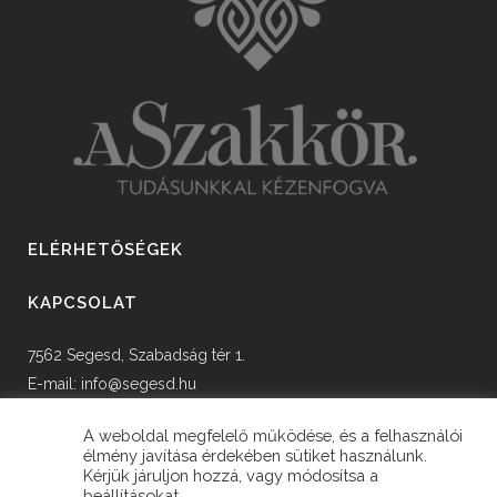
ELÉRHETŐSÉGEK
KAPCSOLAT
7562 Segesd, Szabadság tér 1.
E-mail:
info@segesd.hu
Tel: +36 82 598 002
A weboldal megfelelő működése, és a felhasználói
élmény javítása érdekében sütiket használunk.
Kérjük járuljon hozzá, vagy módosítsa a
beállításokat.