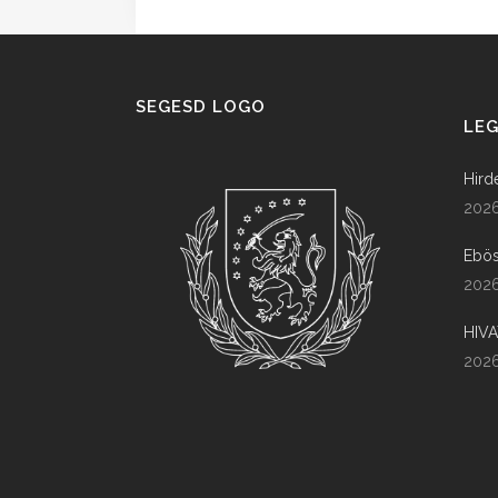
SEGESD LOGO
LEG
Hird
2026
Ebös
2026
HIV
2026