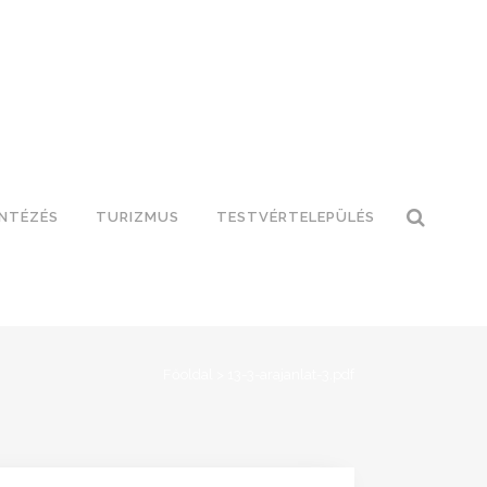
INTÉZÉS
TURIZMUS
TESTVÉRTELEPÜLÉS
Főoldal
>
13-3-arajanlat-3.pdf