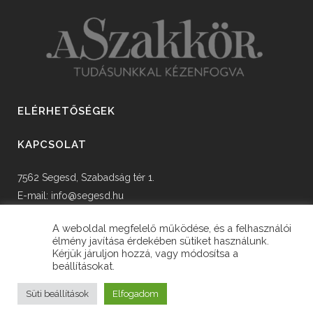
ELÉRHETŐSÉGEK
KAPCSOLAT
7562 Segesd, Szabadság tér 1.
E-mail:
info@segesd.hu
Tel: +36 82 598 002
A weboldal megfelelő működése, és a felhasználói
élmény javítása érdekében sütiket használunk.
Kérjük járuljon hozzá, vagy módosítsa a
beállításokat.
© Copyright Segesd Község Önkormányzata
Süti beállítások
Elfogadom