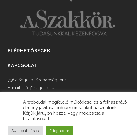
ELÉRHETŐSÉGEK
KAPCSOLAT
7562 Segesd, Szabadság tér 1.
E-mail:
info@segesd.hu
Tel: +36 82 598 002
A weboldal megfelelő működése, és a felhasználói
élmény javítása érdekében sütiket használunk.
Kérjük járuljon hozzá, vagy módosítsa a
beállításokat.
© Copyright Segesd Község Önkormányzata
Süti beállítások
Elfogadom