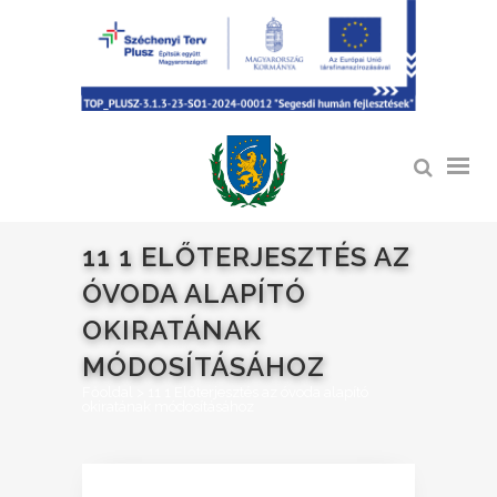
11 1 ELŐTERJESZTÉS AZ
ÓVODA ALAPÍTÓ
OKIRATÁNAK
MÓDOSÍTÁSÁHOZ
Főoldal
>
11 1 Előterjesztés az óvoda alapító
okiratának módosításához