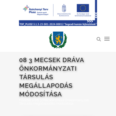
08 3 MECSEK DRÁVA
ÖNKORMÁNYZATI
TÁRSULÁS
MEGÁLLAPODÁS
MÓDOSÍTÁSA
Főoldal
>
08 3 Mecsek Dráva Önkormányzati
Társulás megállapodás módosítása