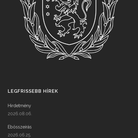
LEGFRISSEBB HÍREK
Hirdetmény
2026.08.06.
Ebösszeírás
2026.06.25.