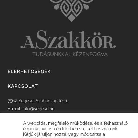
ELÉRHETŐSÉGEK
KAPCSOLAT
7562 Segesd, Szabadság tér 1.
E-mail:
info@segesd.hu
Tel: +36 82 598 002
A weboldal megfelelő működése, és a felhasználói
élmény javítása érdekében sütiket használunk.
Kérjük járuljon hozzá, vagy módosítsa a