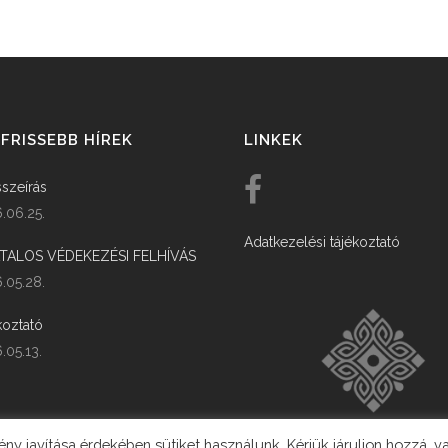
FRISSEBB HÍREK
LINKEK
szeírás
.06.25.
Adatkezelési tájékoztató
ATALOS VÉDEKEZÉSI FELHÍVÁS
.05.28.
koztató
.05.13.
y javítása érdekében sütiket használunk. Kérjük járuljon hozzá, v