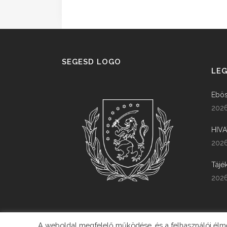
SEGESD LOGO
LEG
Ebös
2026
HIV
2026
Tájé
2026
A weboldal megfelelő működése, és a felhasználói élmén