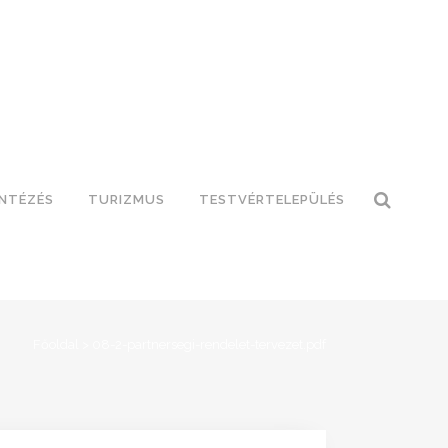
INTÉZÉS
TURIZMUS
TESTVÉRTELEPÜLÉS
Főoldal
>
08-2-partnersegi-rendelet-tervezet.pdf