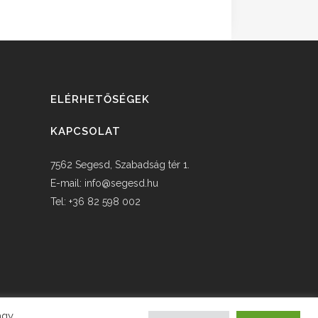
ELÉRHETŐSÉGEK
KAPCSOLAT
7562 Segesd, Szabadság tér 1.
E-mail:
info@segesd.hu
Tel: +36 82 598 002
agy